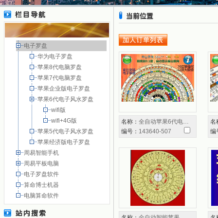
电子罗盘
华为电子罗盘
苹果8代电脑罗盘
苹果7代电脑罗盘
苹果企业版电子罗盘
苹果6代电子风水罗盘
wifi版
wifi+4G版
名称：
全自动苹果6代电…
名
苹果5代电子风水罗盘
编号：
143640-507
编
苹果经济版电子罗盘
周易智能手机
周易平板电脑
电子罗盘软件
算命博士机器
电脑算命软件
名称：
全自动智能苹果…
名