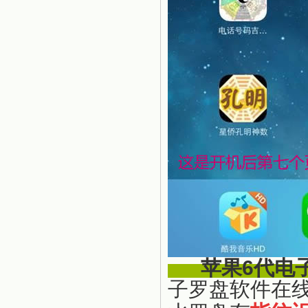
苹果6代电
子罗盘软件在