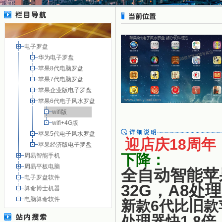
电子罗盘
华为电子罗盘
苹果8代电脑罗盘
苹果7代电脑罗盘
苹果企业版电子罗盘
苹果6代电子风水罗盘
wifi版
wifi+4G版
苹果5代电子风水罗盘
迎
店庆18周年
苹果经济版电子罗盘
下降：
周易智能手机
周易平板电脑
全自动智能苹
电子罗盘软件
32G，A8处
算命博士机器
电脑算命软件
新款6代比旧款
处理器快1.8倍