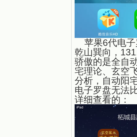
苹果6代电子
乾山巽向，13
骄傲的是全自
宅理论、玄空
分析，自动阳
电子罗盘无法
详细查看的：