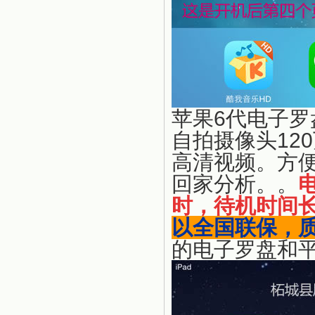
苹果6代电子罗
自拍摄像头12
高清视频。方
回家分析。。
时，待机时间长
以全国联保，
的电子罗盘和