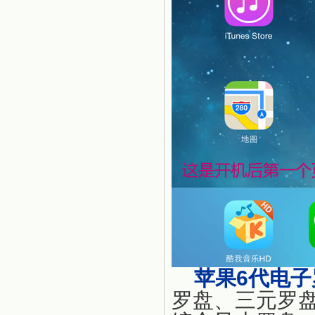
苹果6代电子
罗盘、三元罗