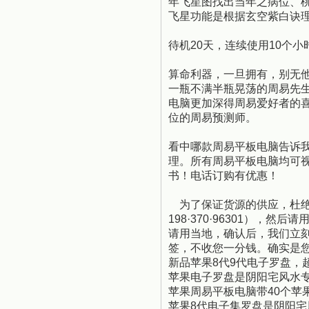
年飞星图找出当年之病位、
飞星功能是根据玄空紫白诀
待机20天，连续使用10个
算命利器，一旦拥有，别无
一瓶不满半瓶晃荡的周易先
电脑更加深得周易爱好者的
位的周易预测师。
看中哪款周易平板电脑告诉
理。所有周易平板电脑均可
书！电话订购有优惠！
为了保证货源的供应，杜绝
198·370·96301
），然后请用
请用当地
，确认后，我们立
签，不收您一分钱。确实是
新品苹果8代9代
电子罗盘，
苹果电子罗盘是阴阳宅风水
苹果周易平板电脑带40个苹果
苹果8代电子集罗盘是阴阳宅