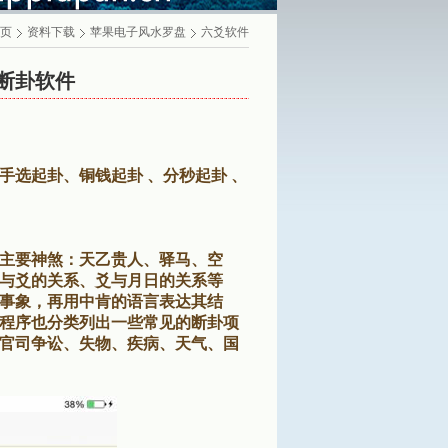
页
资料下载
苹果电子风水罗盘
六爻软件
爻断卦软件
手选起卦、铜钱起卦 、分秒起卦 、
主要神煞：天乙贵人、驿马、空
与爻的关系、爻与月日的关系等
测的事象，再用中肯的语言表达其结
程序也分类列出一些常见的断卦项
官司争讼、失物、疾病、天气、国