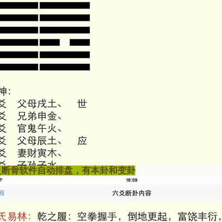
爻断骨软件
自动排盘，有本卦和变卦