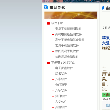
软件下载
文件大
安卓手机版预测软件
高铭电脑版预测软件
苹果
高铭平板电脑算命软件
六爻
玄奥手机预测软件
模拟
徐氏周易手机软件
徐氏周易电脑软件
(1
苹果电子风水罗盘
主
电子罗盘软件
亡、
起名软件
用“
果。
八字软件
目，
奇门遁甲
运、
八字软件
下面
择日软件
六爻软件
其他软件