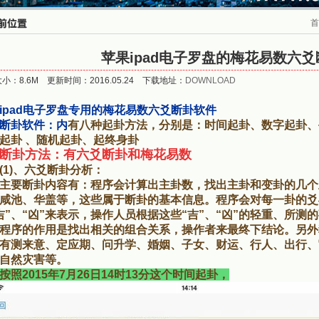
首
苹果ipad电子罗盘的梅花易数六
小：8.6M 更新时间：2016.05.24 下载地址：
DOWNLOAD
ipad电子罗盘专用的梅花易数六爻断卦软件
断卦软件：内
有八种起卦方法，分别是：时间起卦、数字起卦、
起卦 、随机起卦、起终身卦
断卦方法：有六爻断卦和梅花易数
)、六爻断卦分析：
要断卦内容有：程序会计算出主卦数，找出主卦和变卦的几个
咸池、华盖等，这些属于断卦的基本信息。程序会对每一卦的爻
吉”、“凶”来表示，操作人员根据这些“吉”、“凶”的轻重、所
程序的作用是找出相关的组合关系，操作者来最终下结论。另外
有测来意、定应期、问升学、婚姻、子女、财运、行人、出行、
自然灾害等。
按照2015年7月26日14时13分这个时间起卦，